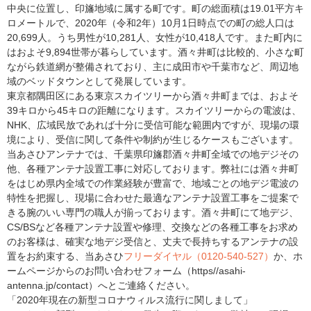
中央に位置し、印旛地域に属する町です。町の総面積は19.01平方キ
ロメートルで、2020年（令和2年）10月1日時点での町の総人口は
20,699人。うち男性が10,281人、女性が10,418人です。また町内に
はおよそ9,894世帯が暮らしています。酒々井町は比較的、小さな町
ながら鉄道網が整備されており、主に成田市や千葉市など、周辺地
域のベッドタウンとして発展しています。
東京都隅田区にある東京スカイツリーから酒々井町までは、およそ
39キロから45キロの距離になります。スカイツリーからの電波は、
NHK、広域民放であれば十分に受信可能な範囲内ですが、現場の環
境により、受信に関して条件や制約が生じるケースもございます。
当あさひアンテナでは、千葉県印旛郡酒々井町全域での地デジその
他、各種アンテナ設置工事に対応しております。弊社には酒々井町
をはじめ県内全域での作業経験が豊富で、地域ごとの地デジ電波の
特性を把握し、現場に合わせた最適なアンテナ設置工事をご提案で
きる腕のいい専門の職人が揃っております。酒々井町にて地デジ、
CS/BSなど各種アンテナ設置や修理、交換などの各種工事をお求め
のお客様は、確実な地デジ受信と、丈夫で長持ちするアンテナの設
置をお約束する、当あさひ
フリーダイヤル（0120-540-527）
か、ホ
ームページからのお問い合わせフォーム（https//asahi-
antenna.jp/contact）へとご連絡ください。
「2020年現在の新型コロナウィルス流行に関しまして」