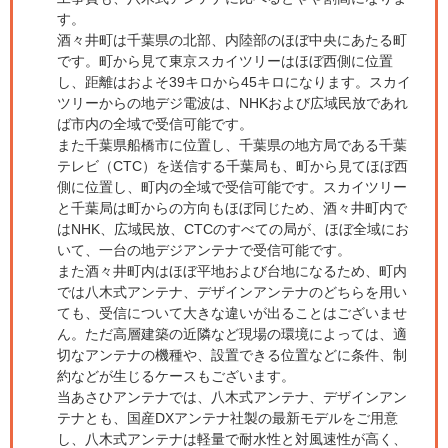
す。
酒々井町は千葉県の北部、内陸部のほぼ中央にあたる町
です。町から見て東京スカイツリーはほぼ西側に位置
し、距離はおよそ39キロから45キロになります。スカイ
ツリーからの地デジ電波は、NHKおよび広域民放であれ
ば市内の全域で受信可能です。
また千葉県船橋市に位置し、千葉県の地方局である千葉
テレビ（CTC）を送信する千葉局も、町から見てほぼ西
側に位置し、町内の全域で受信可能です。スカイツリー
と千葉局は町からの方向もほぼ同じため、酒々井町内で
はNHK、広域民放、CTCのすべての局が、ほぼ全域にお
いて、一台の地デジアンテナで受信可能です。
また酒々井町内はほぼ平地および台地になるため、町内
では八木式アンテナ、デザインアンテナのどちらを用い
ても、受信について大きな違いが出ることはございませ
ん。ただ高層建築の近隣など現場の環境によっては、適
切なアンテナの機種や、設置できる位置などに条件、制
約などが生じるケースもございます。
当あさひアンテナでは、八木式アンテナ、デザインアン
テナとも、国産DXアンテナ社製の最新モデルをご用意
し、八木式アンテナは軽量で耐水性と対風速性が高く、