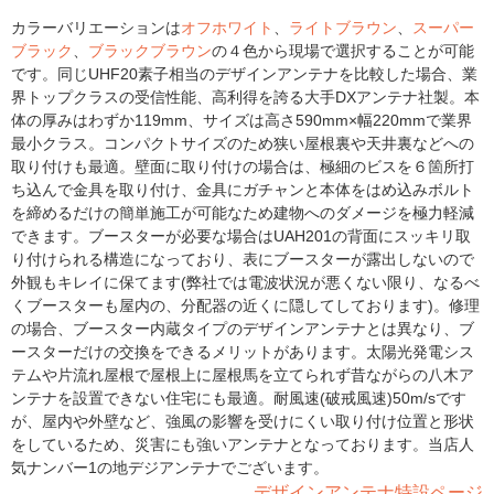
カラーバリエーションは
オフホワイト
、
ライトブラウン
、
スーパー
ブラック
、
ブラックブラウン
の４色から現場で選択することが可能
です。同じUHF20素子相当のデザインアンテナを比較した場合、業
界トップクラスの受信性能、高利得を誇る大手DXアンテナ社製。本
体の厚みはわずか119mm、サイズは高さ590mm×幅220mmで業界
最小クラス。コンパクトサイズのため狭い屋根裏や天井裏などへの
取り付けも最適。壁面に取り付けの場合は、極細のビスを６箇所打
ち込んで金具を取り付け、金具にガチャンと本体をはめ込みボルト
を締めるだけの簡単施工が可能なため建物へのダメージを極力軽減
できます。ブースターが必要な場合はUAH201の背面にスッキリ取
り付けられる構造になっており、表にブースターが露出しないので
外観もキレイに保てます(弊社では電波状況が悪くない限り、なるべ
くブースターも屋内の、分配器の近くに隠してしております)。修理
の場合、ブースター内蔵タイプのデザインアンテナとは異なり、ブ
ースターだけの交換をできるメリットがあります。太陽光発電シス
テムや片流れ屋根で屋根上に屋根馬を立てられず昔ながらの八木ア
ンテナを設置できない住宅にも最適。耐風速(破戒風速)50m/sです
が、屋内や外壁など、強風の影響を受けにくい取り付け位置と形状
をしているため、災害にも強いアンテナとなっております。当店人
気ナンバー1の地デジアンテナでございます。
デザインアンテナ特設ページ