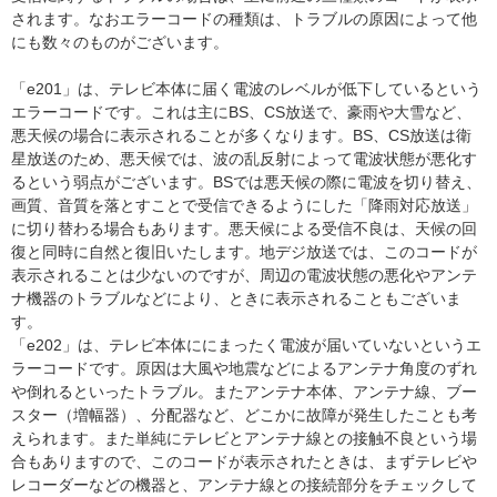
されます。なおエラーコードの種類は、トラブルの原因によって他
にも数々のものがございます。
「e201」は、テレビ本体に届く電波のレベルが低下しているという
エラーコードです。これは主にBS、CS放送で、豪雨や大雪など、
悪天候の場合に表示されることが多くなります。BS、CS放送は衛
星放送のため、悪天候では、波の乱反射によって電波状態が悪化す
るという弱点がございます。BSでは悪天候の際に電波を切り替え、
画質、音質を落とすことで受信できるようにした「降雨対応放送」
に切り替わる場合もあります。悪天候による受信不良は、天候の回
復と同時に自然と復旧いたします。地デジ放送では、このコードが
表示されることは少ないのですが、周辺の電波状態の悪化やアンテ
ナ機器のトラブルなどにより、ときに表示されることもございま
す。
「e202」は、テレビ本体ににまったく電波が届いていないというエ
ラーコードです。原因は大風や地震などによるアンテナ角度のずれ
や倒れるといったトラブル。またアンテナ本体、アンテナ線、ブー
スター（増幅器）、分配器など、どこかに故障が発生したことも考
えられます。また単純にテレビとアンテナ線との接触不良という場
合もありますので、このコードが表示されたときは、まずテレビや
レコーダーなどの機器と、アンテナ線との接続部分をチェックして