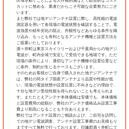
区域を動くことによる人件費削減などで総合的なコスト
カットに努める、業者だからこそ可能な企業努力にござ
います。
また弊社では地デジアンテナ設置に際し、高性能の電波
測定器を用いて各現場の電波状態を確認することで。電
波強度や経年劣化の阻止、外観性などあらゆる条件を織
り込み、もっとも有利となるアンテナ機種と設置方法を
ご提案いたしております。
酒々井町は東京スカイツリーおよび千葉局からの地デジ
電波が、町内全域で安定して受信できる地域です。ただ
現場の条件により、適切なアンテナ機種や設置位置など
に条件、制約が生じるケースもございます。
そのためお客様がご自身で購入された地デジアンテナで
は、弊社の同タイプ国産アンテナより品質や性能が低
い、現場の電波状態や設置位置に不向きなどの理由で、
十分な地デジ受信性能を得られないことも考えられま
す。またたとえアンテナ本体価格は安価でも、本体価格
と設置費用の総額が、弊社のアンテナ価格込み設置工事
費より割高になることも十分ありえます。
弊社ではアンテナ設置のご相談および、ご自宅を訪問し
ての地デジ電波調査、アンテナ設置工事費のお見積もり
まですべて無料で行っております。印旛郡酒々井町にて