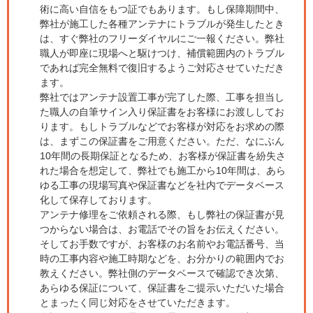
術に高い自信をもつ証でもあります。もし保障期間中、
弊社が施工した各種アンテナにトラブルが発生したとき
は、すぐ弊社のフリーダイヤルにご一報ください。弊社
職人が即座に現場へと駆けつけ、補償範囲内のトラブル
であれば完全無料で復旧するようご対応させていただき
ます。
弊社ではアンテナ設置工事が完了した際、工事を担当し
た職人の自筆サイン入り保証書をお客様にお渡ししてお
ります。もしトラブルなどでお客様が対応をお求めの際
は、まずこの保証書をご用意ください。ただ、なにぶん
10年間の長期保証となるため、お客様が保証書を紛失さ
れた場合を想定して、弊社でも施工から10年間は、あら
ゆる工事の現場写真や保証書などを社内でデータベース
化して保存しております。
アンテナ修理をご依頼される際、もし弊社の保証書が見
つからない場合は、お電話でその旨をお伝えください。
そしてお手数ですが、お客様のお名前やお電話番号、当
時の工事内容や施工時期などを、お分かりの範囲内でお
教えください。弊社側のデータベースで確認でき次第、
あらゆる保証について、保証書をご提示いただいた場合
とまったく同じ対応をさせていただきます。