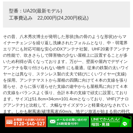
型番：UA20(最新モデル)
工事費込み 22,000円(24,200円税込)
その昔、八木秀次博士が発明した形状(魚の骨のような形状)からマ
イナーチェンジを繰り返し洗練されたフォルムとなり、中・弱電界
エリアにも対応可能な安心のDXアンテナ社製。UHF20素子アンテナ
の性能で、吹きさらしで障害物の少ない屋根上に設置することが多
いため利得が高くなっております。万が一、壁面や屋内でデザイン
アンテナを取り付けられない物件 にも最適。従来の鉄製の太いワイ
ヤーとは異なり、ステンレス製の丈夫で錆びにくいワイヤー(支線)
を採用。アンテナマストから屋根の四隅に向けて４本の支線を張り
巡らせ、さらに張り巡らせた支線の途中からも屋根馬に向けて４本
の支線をバランスよく張り、合計８本の支線で頑丈に設置しており
ます。サイズは51.8cm×34cm×101.4cmとなっており、VHF(アナロ
グアンテナ)と比較して、大幅なサイズダウンと軽量化がなされてい
ます。しかも耐風速(破壊風速)50m/s。地デジ放送が始まる前の時代
より、屋根上に設置するアンテナは災害に強くなっていると言える
でしょう。当店で人気ナンバー２の地デジアンテナでございます。
八木式アンテナ工事ブログ