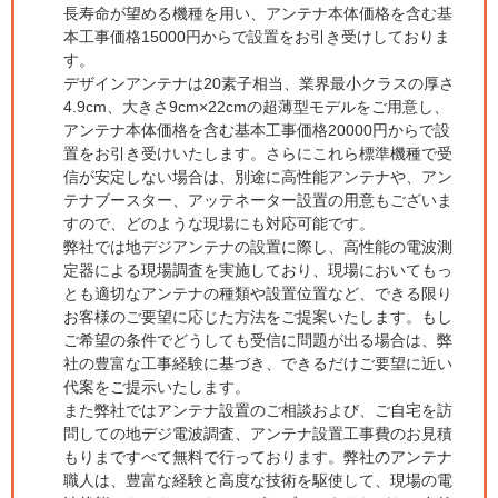
長寿命が望める機種を用い、アンテナ本体価格を含む基
本工事価格15000円からで設置をお引き受けしておりま
す。
デザインアンテナは20素子相当、業界最小クラスの厚さ
4.9cm、大きさ9cm×22cmの超薄型モデルをご用意し、
アンテナ本体価格を含む基本工事価格20000円からで設
置をお引き受けいたします。さらにこれら標準機種で受
信が安定しない場合は、別途に高性能アンテナや、アン
テナブースター、アッテネーター設置の用意もございま
すので、どのような現場にも対応可能です。
弊社では地デジアンテナの設置に際し、高性能の電波測
定器による現場調査を実施しており、現場においてもっ
とも適切なアンテナの種類や設置位置など、できる限り
お客様のご要望に応じた方法をご提案いたします。もし
ご希望の条件でどうしても受信に問題が出る場合は、弊
社の豊富な工事経験に基づき、できるだけご要望に近い
代案をご提示いたします。
また弊社ではアンテナ設置のご相談および、ご自宅を訪
問しての地デジ電波調査、アンテナ設置工事費のお見積
もりまですべて無料で行っております。弊社のアンテナ
職人は、豊富な経験と高度な技術を駆使して、現場の電