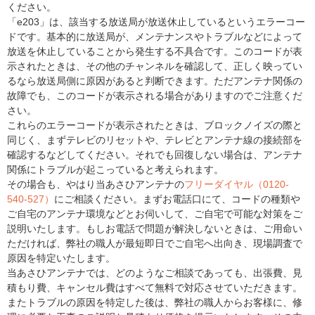
ください。
「e203」は、該当する放送局が放送休止しているというエラーコー
ドです。基本的に放送局が、メンテナンスやトラブルなどによって
放送を休止していることから発生する不具合です。このコードが表
示されたときは、その他のチャンネルを確認して、正しく映ってい
るなら放送局側に原因があると判断できます。ただアンテナ関係の
故障でも、このコードが表示される場合がありますのでご注意くだ
さい。
これらのエラーコードが表示されたときは、ブロックノイズの際と
同じく、まずテレビのリセットや、テレビとアンテナ線の接続部を
確認するなどしてください。それでも回復しない場合は、アンテナ
関係にトラブルが起こっていると考えられます。
その場合も、やはり当あさひアンテナの
フリーダイヤル（0120-
540-527）
にご相談ください。まずお電話口にて、コードの種類や
ご自宅のアンテナ環境などとお伺いして、ご自宅で可能な対策をご
説明いたします。もしお電話で問題が解決しないときは、ご用命い
ただければ、弊社の職人が最短即日でご自宅へ出向き、現場調査で
原因を特定いたします。
当あさひアンテナでは、どのようなご相談であっても、出張費、見
積もり費、キャンセル費はすべて無料で対応させていただきます。
またトラブルの原因を特定した後は、弊社の職人からお客様に、修