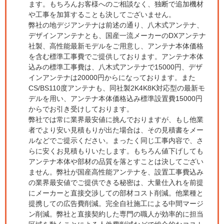
ます。もちろんお客様へのご相談なく、独断で追加機材
や工事を加算することも決してございません。
弊社の地デジアンテナは前述の通り、八木式アンテナ、
デザインアンテナとも、国産一流メーカーのDXアンテナ
社製、高性能最新モデルをご用意し、アンテナ本体価格
を含む標準工事費でご提供しております。アンテナ本体
込みの標準工事費は、八木式アンテナで15000円、デザ
インアンテナは20000円からになっております。また
CS/BS110度アンテナも、同社製2K4K8K対応型の最新モ
デルを用い、アンテナ本体価格込み標準設置費15000円
からでお引き受けしております。
弊社では常に業界最安値に挑んでおりますが、もし他業
者でより安い見積もりが出た場合は、その見積書をメー
ルなどでご提示ください。まったく同じ工事内容で、さ
らに安くお見積もりいたします。もちろん値下げしても
アンテナ本体や部材の品質を落とすことは決してござい
ません。弊社が国産高性能アンテナを、設置工事費込み
の業界最安値でご提供できる秘密は、大量仕入れを前提
にメーカーと直接交渉しての部材コスト削減。他業種と
提携しての広告費削減。完全自社施工による中間マージ
ン削減。弊社と直接契約した専門の職人が効率的に担当