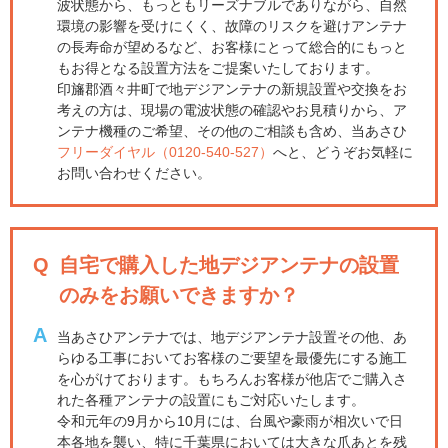
波状態から、もっともリーズナブルでありながら、自然
環境の影響を受けにくく、故障のリスクを避けアンテナ
の長寿命が望めるなど、お客様にとって総合的にもっと
もお得となる設置方法をご提案いたしております。
印旛郡酒々井町で地デジアンテナの新規設置や交換をお
考えの方は、現場の電波状態の確認やお見積りから、ア
ンテナ機種のご希望、その他のご相談も含め、当あさひ
フリーダイヤル（0120-540-527）
へと、どうぞお気軽に
お問い合わせください。
Q
自宅で購入した地デジアンテナの設置
のみをお願いできますか？
A
当あさひアンテナでは、地デジアンテナ設置その他、あ
らゆる工事においてお客様のご要望を最優先にする施工
を心がけております。もちろんお客様が他店でご購入さ
れた各種アンテナの設置にもご対応いたします。
令和元年の9月から10月には、台風や豪雨が相次いで日
本各地を襲い、特に千葉県においては大きな爪あとを残