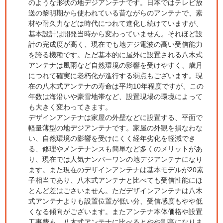
のような形状の地デジアンテナです。日本ではテレビ放
送の黎明期から使われている昔ながらのアンテナで、素
材や耐久力などは時代につれて進化し続けていますが、
基本設計は開発当時から変わっていません。それほど設
計の完成度が高く、現在でも地デジ電波の高い受信能力
を誇る機種です。ただ基本的に屋外に設置される八木式
アンテナは風雨など自然環境の影響を受けやすく、歳月
につれて確実に老朽化が進行する弱点もございます。現
在の八木式アンテナの寿命は平均10年程度ですが、この
年数は海沿いや豪雪地帯など、設置現場の環境によって
も大きく変わってきます。
デザインアンテナは家屋の外壁などに設置する、平面で
軽量薄型の地デジアンテナです。家屋の外観を損なわな
い、自然環境の影響を受けにくく経年劣化を軽減でき
る、修理やメンテナンスも簡単など多くのメリットがあ
り、現在では人気ナンバーワンの地デジアンテナになり
ます。また現在のデザインアンテナは基本モデルが20素
子相当であり、八木式アンテナと比べても受信性能にほ
とんど差はごさいません。ただデザインアンテナは八木
式アンテナよりも設置位置が低い分、受信感度もやや低
くなる傾向がございます。またアンテナ本体価格や設置
工事費も、八木式アンテナに比べるとやや割高になりま