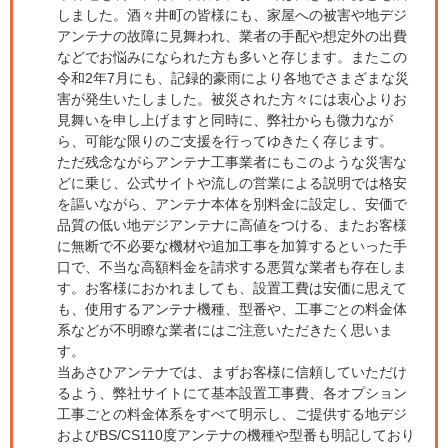
しました。酒々井町の皆様にも、家屋への被害や地デジ
アンテナの故障に見舞われ、業者の手配や想定外の出費
などでお悩みになられた方も多いと存じます。またこの
令和2年7月にも、記録的豪雨により各地でさまざまな災
害が発生いたしました。被災された方々には衷心よりお
見舞いを申し上げますと同時に、弊社からも微力なが
ら、可能な限りのご支援を行ってゆきたく存じます。
ただ残念ながらアンテナ工事業者にもこのような災害な
どに乗じ、公式サイトや流しの営業による説明では格安
を謳いながら、アンテナ本体を別料金に設定し、安価で
品質の低い地デジアンテナに高値をつける、またお客様
に無断で不必要な機材や追加工事を加算するといった手
口で、不当な高額料金を請求する悪質な業者も存在しま
す。お客様におかれましても、設置工費は安価に思えて
も、使用するアンテナ機種、型番や、工事ごとの料金体
系などが不明瞭な業者にはご注意いただきたく思いま
す。
当あさひアンテナでは、まずお客様に信頼していただけ
るよう、弊社サイトにて基本設置工事費、各オプション
工事ごとの料金体系をすべて明示し、ご提供する地デジ
およびBS/CS110度アンテナの機種や型番も明記しており