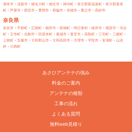
洲本市
・
淡路市
・
猪名川町
・
相生市
・
神河町
・
美方郡新温泉町
・
美方郡香美
町
・
芦屋市
・
西宮市
・
豊岡市
・
西脇市
・
赤穂市
・
養父市
・
高砂市
奈良県
奈良市
・
平群町
・
広陵町
・
御所市
・
斑鳩町
・
明日香村
・
桜井市
・
橿原市
・
河合
町
・
王寺町
・
生駒市
・
田原本町
・
葛城市
・
香芝市
・
高取町
・
三宅町
・
三郷町
・
上牧町
・
五條市
・
大和郡山市
・
大和高田市
・
天理市
・
宇陀市
・
安堵町
・
山添
村
・
川西町
あさひアンテナの強み
料金のご案内
アンテナの種類
工事の流れ
よくある質問
無料web見積り