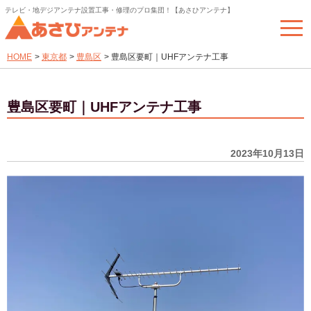
テレビ・地デジアンテナ設置工事・修理のプロ集団！【あさひアンテナ】
togg
navi
HOME
>
東京都
>
豊島区
>
豊島区要町｜UHFアンテナ工事
豊島区要町｜UHFアンテナ工事
2023年10月13日