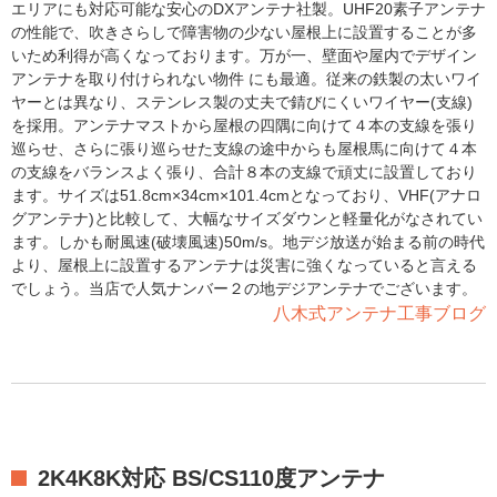
エリアにも対応可能な安心のDXアンテナ社製。UHF20素子アンテナ
の性能で、吹きさらしで障害物の少ない屋根上に設置することが多
いため利得が高くなっております。万が一、壁面や屋内でデザイン
アンテナを取り付けられない物件 にも最適。従来の鉄製の太いワイ
ヤーとは異なり、ステンレス製の丈夫で錆びにくいワイヤー(支線)
を採用。アンテナマストから屋根の四隅に向けて４本の支線を張り
巡らせ、さらに張り巡らせた支線の途中からも屋根馬に向けて４本
の支線をバランスよく張り、合計８本の支線で頑丈に設置しており
ます。サイズは51.8cm×34cm×101.4cmとなっており、VHF(アナロ
グアンテナ)と比較して、大幅なサイズダウンと軽量化がなされてい
ます。しかも耐風速(破壊風速)50m/s。地デジ放送が始まる前の時代
より、屋根上に設置するアンテナは災害に強くなっていると言える
でしょう。当店で人気ナンバー２の地デジアンテナでございます。
八木式アンテナ工事ブログ
2K4K8K対応 BS/CS110度アンテナ