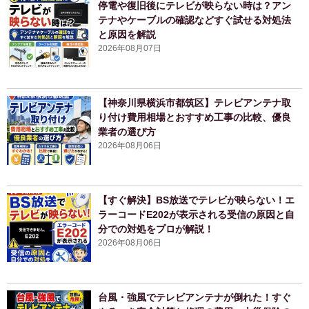
停電や復旧後にテレビが映らない時は？アン
テナやケーブルの確認などすぐ試せる対処法
と原因を解説
2026年08月07日
【神奈川県横浜市都筑区】テレビアンテナ取
り付け費用相場とおすすめ工事の比較、優良
業者の選び方
2026年08月06日
【すぐ解決】BS放送でテレビが映らない！エ
ラーコードE202が表示される受信の原因と自
分での対処をプロが解説！
2026年08月06日
台風・強風でテレビアンテナが倒れた！すぐ