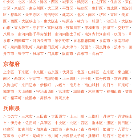
中央区
・
北区
・
旭区
・
港区
・
西区
・
城東区
・
鶴見区
・
住之江区
・
住吉区
・
東住
吉区
・
東成区
・
東淀川区
・
大正区
・
平野区
・
福島区
・
生野区
・
西成区
・
西淀川
区
・
都島区
・
天王寺区
・
阿倍野区
・
此花区
・
北区
・
南区
・
堺区
・
東区
・
美原
区
・
西区
・
大阪狭山市
・
東大阪市
・
松原市
・
枚方市
・
柏原市
・
池田市
・
大阪狭
山市
・
東大阪市
・
守谷市
・
富田林市
・
寝屋川市
・
岸和田市
・
摂津市
・
交野市
・
八尾市
・
南河内郡千早赤阪村
・
南河内郡太子町
・
南河内郡河南町
・
吹田市
・
和
泉市
・
四條畷市
・
河内長野市
・
泉佐野市
・
泉北郡忠岡町
・
泉南市
・
泉南郡岬
町
・
泉南郡熊取町
・
泉南郡田尻町
・
泉大津市
・
箕面市
・
羽曳野市
・
茨木市
・
藤
井寺市
・
豊中市
・
貝塚市
・
門真市
・
阪南市
・
高槻市
・
高石市
京都府
上京区
・
下京区
・
中京区
・
右京区
・
伏見区
・
北区
・
山科区
・
左京区
・
東山区
・
南区
・
西京区
・
宇治市
・
与謝野町
・
上三川町
・
井手町
・
京丹後市
・
京丹波町
・
久御山町
・
京田辺市
・
伊根町
・
八幡市
・
南丹市
・
南山城村
・
向日市
・
和束町
・
城陽市
・
大山崎町
・
宇治田原町
・
宮津市
・
城陽市
・
木津川市
・
福知山市
・
笠置
町
・
精華町
・
綾部市
・
舞鶴市
・
長岡京市
兵庫県
たつの市
・
三木市
・
三田市
・
大田原市
・
上三川町
・
上郡町
・
丹波市
・
丹波篠山
市
・
伊丹市
・
佐用町
・
兵庫区
・
中央区
・
北区
・
西区
・
垂水区
・
灘区
・
長田区
・
須磨区
・
加古川市
・
加東市
・
加西市
・
南あわじ市
・
多可町
・
姫路市
・
宍粟市
・
宝塚市
・
小野市・
尼崎市・
市川町
・
揖保郡太子町
・
播磨町
・
明石市
・
朝来市
・