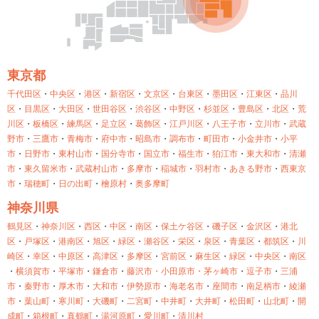
東京都
千代田区
・
中央区
・
港区
・
新宿区
・
文京区
・
台東区
・
墨田区
・
江東区
・
品川
区
・
目黒区
・
大田区
・
世田谷区
・
渋谷区
・
中野区
・
杉並区
・
豊島区
・
北区
・
荒
川区
・
板橋区
・
練馬区
・
足立区
・
葛飾区
・
江戸川区
・
八王子市
・
立川市
・
武蔵
野市
・
三鷹市
・
青梅市
・
府中市
・
昭島市
・
調布市
・
町田市
・
小金井市
・
小平
市
・
日野市
・
東村山市
・
国分寺市
・
国立市
・
福生市
・
狛江市
・
東大和市
・
清瀬
市
・
東久留米市
・
武蔵村山市
・
多摩市
・
稲城市
・
羽村市
・
あきる野市
・
西東京
市
・
瑞穂町
・
日の出町
・
檜原村
・
奥多摩町
神奈川県
鶴見区
・
神奈川区
・
西区
・
中区
・
南区
・
保土ケ谷区
・
磯子区
・
金沢区
・
港北
区
・
戸塚区
・
港南区
・
旭区
・
緑区
・
瀬谷区
・
栄区
・
泉区
・
青葉区
・
都筑区
・
川
崎区
・
幸区
・
中原区
・
高津区
・
多摩区
・
宮前区
・
麻生区
・
緑区
・
中央区
・
南区
・
横須賀市
・
平塚市
・
鎌倉市
・
藤沢市・
小田原市・
茅ヶ崎市
・
逗子市
・
三浦
市
・
秦野市
・
厚木市
・
大和市
・
伊勢原市
・
海老名市
・
座間市
・
南足柄市
・
綾瀬
市
・
葉山町
・
寒川町
・
大磯町
・
二宮町
・
中井町
・
大井町
・
松田町
・
山北町
・
開
成町
・
箱根町
・
真鶴町
・
湯河原町
・
愛川町
・
清川村