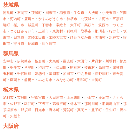
茨城県
阿見町
・
石岡市
・
茨城町
・
潮来市
・
稲敷市
・
牛久市
・
大洗町
・
小美玉市
・
笠間
市
・
河内町
・
鹿嶋市
・
かすみがうら市
・
神栖市
・
北茨城市
・
古河市
・
五霞町
・
境町
・
桜川市
・
城里町
・
下妻市
・
常総市
・
大子町
・
高萩市
・
筑西市
・
つくば
市
・
つくばみらい市
・
土浦市
・
東海村
・
利根町
・
取手市
・
那珂市
・
行方市
・
坂
東市
・
日立市
・
常陸太田市
・
常陸大宮市
・
ひたちなか市
・
美浦村
・
水戸市
・
鉾
田市
・
守谷市
・
結城市
・
龍ケ崎市
群馬県
安中市
・
伊勢崎市
・
板倉町
・
大泉町
・
邑楽町
・
太田市
・
片品村
・
川場村
・
甘楽
町
・
桐生市
・
草津町
・
渋川市
・
下仁田町
・
昭和村
・
榛東村
・
高崎市
・
館林市
・
玉村町
・
千代田町
・
嬬恋村
・
富岡市
・
沼田市
・
中之条町
・
長野原町
・
東吾妻
町
・
藤岡市
・
前橋市
・
みどり市
・
みなかみ町
・
明和町
・
吉岡町
栃木県
足利市
・
市貝町
・
宇都宮市
・
大田原市
・
上三川町
・
小山市
・
鹿沼市
・
さくら
市
・
佐野市
・
塩谷町
・
下野市
・
高根沢町
・
栃木市
・
那珂川町
・
那須鳥山市
・
那
須塩原市
・
那須町
・
日光市
・
野木町
・
芳賀町・
真岡市・
益子町
・
壬生町
・
茂木
町
・
矢板市
大阪府