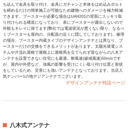
ち込んで金具を取り付け、金具にガチャンと本体をはめ込みボルト
を締めるだけの簡単施工が可能なため建物へのダメージを極力軽減
できます。ブースターが必要な場合はUAH201の背面にスッキリ取
り付けられる構造になっており、表にブースターが露出しないので
外観もキレイに保てます(弊社では電波状況が悪くない限り、なるべ
くブースターも屋内の、分配器の近くに隠してしております)。修理
の場合、ブースター内蔵タイプのデザインアンテナとは異なり、ブ
ースターだけの交換をできるメリットがあります。太陽光発電シス
テムや片流れ屋根で屋根上に屋根馬を立てられず昔ながらの八木ア
ンテナを設置できない住宅にも最適。耐風速(破戒風速)50m/sです
が、屋内や外壁など、強風の影響を受けにくい取り付け位置と形状
をしているため、災害にも強いアンテナとなっております。当店人
気ナンバー1の地デジアンテナでございます。
デザインアンテナ特設ページ
八木式アンテナ