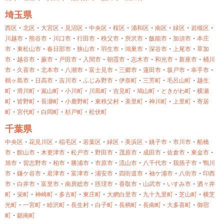
埼玉県
西区
・
北区
・
大宮区
・
見沼区
・
中央区
・
桜区
・
浦和区
・
南区
・
緑区
・
岩槻区
・
川越市
・
熊谷市
・
川口市
・
行田市
・
秩父市
・
所沢市
・
飯能市
・
加須市
・
本庄
市
・
東松山市
・
春日部市
・
狭山市
・
羽生市
・
鴻巣市
・
深谷市
・
上尾市
・
草加
市
・
越谷市
・
蕨市
・
戸田市
・
入間市
・
朝霞市
・
志木市
・
和光市
・
新座市
・
桶川
市
・
久喜市
・
北本市
・
八潮市
・
富士見市
・
三郷市
・
蓮田市
・
坂戸市
・
幸手市
・
鶴ヶ島市
・
日高市
・
吉川市
・
ふじみ野市
・
伊奈町
・
三芳町
・
毛呂山町
・
越生
町
・
滑川町
・
嵐山町
・
小川町
・
川島町
・
吉見町
・
鳩山町
・
ときがわ町
・
横瀬
町
・
皆野町
・
長瀞町
・
小鹿野町
・
東秩父村
・
美里町
・
神川町
・
上里町
・
寄居
町
・
宮代町
・
白岡町
・
杉戸町
・
松伏町
千葉県
中央区
・
花見川区
・
稲毛区
・
若葉区
・
緑区
・
美浜区
・
銚子市
・
市川市
・
船橋
市
・
館山市
・
木更津市
・
松戸市
・
野田市
・
茂原市
・
成田市
・
佐倉市
・
東金市
・
旭市
・
習志野市
・
柏市
・
勝浦市
・
市原市
・
流山市
・
八千代市
・
我孫子市
・
鴨川
市
・
鎌ケ谷市
・
君津市
・
富津市
・
浦安市
・
四街道市
・
袖ケ浦市
・
八街市
・
印西
市
・
白井市
・
富里市
・
南房総市
・
匝瑳市
・
香取市
・
山武市
・
いすみ市
・
酒々井
町
・
栄町
・
神崎町
・
多古町
・
東庄町
・
大網白里市
・
九十九里町
・
芝山町
・
横芝
光町
・
一宮町
・
睦沢町
・
長生村
・
白子町
・
長柄町
・
長南町
・
大多喜町
・
御宿
町
・
鋸南町