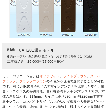
型番：UAH201(最新モデル)
(同軸ケーブル：白か黒の2色のうち、おすすめは外壁になじむ色)
工事費込み 25,000円(27,500円税込)
カラーバリエーションは
オフホワイト
、
ライトブラウン
、
スーパー
ブラック
、
ブラックブラウン
の４色から現場で選択することが可能
です。同じUHF20素子相当のデザインアンテナを比較した場合、業
界トップクラスの受信性能、高利得を誇る大手DXアンテナ社製。本
体の厚みはわずか119mm、サイズは高さ590mm×幅220mmで業界
最小クラス。コンパクトサイズのため狭い屋根裏や天井裏などへの
取り付けも最適。壁面に取り付けの場合は、極細のビスを６箇所打