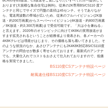
BC453をBS放送、CS放送をご覧になりたいすべての方へ提供して
おります(大規模な集合住宅は例外)。従来の2K専用BS/CS110 度ア
ンテナと同じでサイズで円盤の直径は45センチ。そうでありなが
ら、電送周波数の帯域が広いため、従来のフルハイビジョン(2K放
送・約200万画素)からスーパーハイビジョン(4K放送・約800万画素
／8K放送・約3,300万画素)まで受信可能です。「大は小を兼ねる」
と言えます。2020年のオリンピックに向けて4K8Kの実用放送がま
すます拡充されるということが総務省より発表され、各メーカーの
4K8Kテレビは増産がはじまり、その価格も落ち着いてきました。そ
のような状況のなか、あさひアンテナにも2K4K8K対応BS/CS110度
アンテナの問合せが数多く寄せられております。最新式のアンテナ
でも、大量仕入れでコストをおさえて仕入れておりますので、低価
格を実現できました。
BS110度CSアンテナ特設ページ
耐風速仕様BS110度CSアンテナ特設ページ