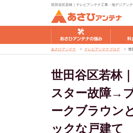
世田谷区若林｜テレビアンテナ工事・地デジアンテ
さひアンテナの強み
料金のご案内
工事の流
あさひアンテナ
テレビアンテナブログ
世
世田谷区若林｜
スター故障→
ークブラウン
ックな戸建て