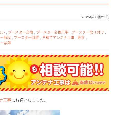
2025年08月21日
ない
,
ブースター交換
,
ブースター交換工事
,
ブースター取り付け
,
ー新設
,
ブースター設置
,
戸建てアンテナ工事
,
東京
,
ター故障
ナ工事
にお伺いしました。