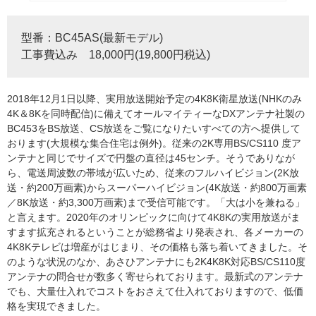
型番：BC45AS(最新モデル)
工事費込み 18,000円(19,800円税込)
2018年12月1日以降、実用放送開始予定の4K8K衛星放送(NHKのみ
4K＆8Kを同時配信)に備えてオールマイティーなDXアンテナ社製の
BC453をBS放送、CS放送をご覧になりたいすべての方へ提供して
おります(大規模な集合住宅は例外)。従来の2K専用BS/CS110 度ア
ンテナと同じでサイズで円盤の直径は45センチ。そうでありなが
ら、電送周波数の帯域が広いため、従来のフルハイビジョン(2K放
送・約200万画素)からスーパーハイビジョン(4K放送・約800万画素
／8K放送・約3,300万画素)まで受信可能です。「大は小を兼ねる」
と言えます。2020年のオリンピックに向けて4K8Kの実用放送がま
すます拡充されるということが総務省より発表され、各メーカーの
4K8Kテレビは増産がはじまり、その価格も落ち着いてきました。そ
のような状況のなか、あさひアンテナにも2K4K8K対応BS/CS110度
アンテナの問合せが数多く寄せられております。最新式のアンテナ
でも、大量仕入れでコストをおさえて仕入れておりますので、低価
格を実現できました。