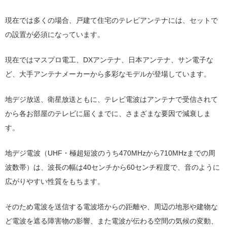
現在では多くの場合、戸建て住宅のテレビアンテナには、セットで
の設置が必須になっています。
現在ではマスプロ電工、DXアンテナ、日本アンテナ、サン電子な
ど、大手アンテナメーカーから多彩なモデルが登場しています。
地デジ放送、衛星放送ともに、テレビ電波はアンテナで受信されて
から各お部屋のテレビに届くまでに、さまざまな要因で減衰しま
す。
地デジ電波（UHF・極超短波のうち470MHzから710MHzまでの周
波数帯）は、波長の幅は40センチから60センチ程度で、音のように
広がりやすい性質をもちます。
そのため電波を送信する電波塔からの距離や、周辺の地形や建物な
ど電波を遮る障害物の影響、また電波が伝わる空間の気候の変動、