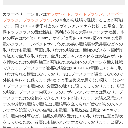
カラーバリエーションは
オフホワイト
、
ライトブラウン
、
スーパー
ブラック
、
ブラックブラウン
の４色から現場で選択することが可能
です。同じUHF20素子相当のデザインアンテナを比較した場合、業
界トップクラスの受信性能、高利得を誇る大手DXアンテナ社製。本
体の厚みはわずか119mm、サイズは高さ590mm×幅220mmで業界
最小クラス。コンパクトサイズのため狭い屋根裏や天井裏などへの
取り付けも最適。壁面に取り付けの場合は、極細のビスを６箇所打
ち込んで金具を取り付け、金具にガチャンと本体をはめ込みボルト
を締めるだけの簡単施工が可能なため建物へのダメージを極力軽減
できます。ブースターが必要な場合はUAH201の背面にスッキリ取
り付けられる構造になっており、表にブースターが露出しないので
外観もキレイに保てます(弊社では電波状況が悪くない限り、なるべ
くブースターも屋内の、分配器の近くに隠してしております)。修理
の場合、ブースター内蔵タイプのデザインアンテナとは異なり、ブ
ースターだけの交換をできるメリットがあります。太陽光発電シス
テムや片流れ屋根で屋根上に屋根馬を立てられず昔ながらの八木ア
ンテナを設置できない住宅にも最適。耐風速(破戒風速)50m/sです
が、屋内や外壁など、強風の影響を受けにくい取り付け位置と形状
をしているため、災害にも強いアンテナとなっております。当店人