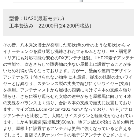
型番：UA20(最新モデル)
工事費込み 22,000円(24,200円税込)
その昔、八木秀次博士が発明した形状(魚の骨のような形状)からマ
イナーチェンジを繰り返し洗練されたフォルムとなり、中・弱電界
エリアにも対応可能な安心のDXアンテナ社製。UHF20素子アンテナ
の性能で、吹きさらしで障害物の少ない屋根上に設置することが多
いため利得が高くなっております。万が一、壁面や屋内でデザイン
アンテナを取り付けられない物件 にも最適。従来の鉄製の太いワイ
ヤーとは異なり、ステンレス製の丈夫で錆びにくいワイヤー(支線)
を採用。アンテナマストから屋根の四隅に向けて４本の支線を張り
巡らせ、さらに張り巡らせた支線の途中からも屋根馬に向けて４本
の支線をバランスよく張り、合計８本の支線で頑丈に設置しており
ます。サイズは51.8cm×34cm×101.4cmとなっており、VHF(アナロ
グアンテナ)と比較して、大幅なサイズダウンと軽量化がなされてい
ます。しかも耐風速(破壊風速)50m/s。地デジ放送が始まる前の時代
より、屋根上に設置するアンテナは災害に強くなっていると言える
でしょう。当店で人気ナンバー２の地デジアンテナでございます。