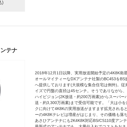
込)
度アンテナ
2018年12月1日以降、実用放送開始予定の4K8K衛
オールマイティーなDXアンテナ社製のBC453をB
へ提供しております(大規模な集合住宅は例外)。従来の
イズで円盤の直径は45センチ。そうでありながら
ハイビジョン(2K放送・約200万画素)からスーパー
送・約3,300万画素)まで受信可能です。「大は小
クに向けて4K8Kの実用放送がますます拡充される
ーの4K8Kテレビは増産がはじまり、その価格も落
あさひアンテナにも2K4K8K対応BS/CS110度
最新式のアンテナでも、大量仕入れでコストをおさ