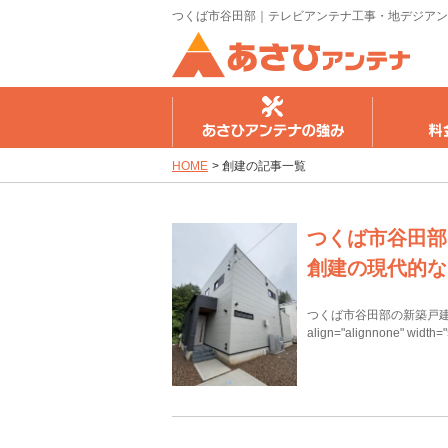
つくば市谷田部｜テレビアンテナ工事・地デジアン
さひアンテナの強み
料金のご案内
工事の流
HOME
>
創建の記事一覧
つくば市谷田部
創建の現代的な
つくば市谷田部の新築戸建てにテ
align="alignnone" width=