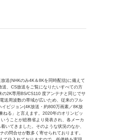
星放送(NHKのみ4K＆8Kを同時配信)に備えて
S放送、CS放送をご覧になりたいすべての方
2K専用BS/CS110 度アンテナと同じでサ
、電送周波数の帯域が広いため、従来のフル
ハイビジョン(4K放送・約800万画素／8K放
を兼ねる」と言えます。2020年のオリンピッ
ということが総務省より発表され、各メーカ
ち着いてきました。そのような状況のなか、
アンテナの問合せが数多く寄せられております。
えて仕入れておりますので、低価格を実現