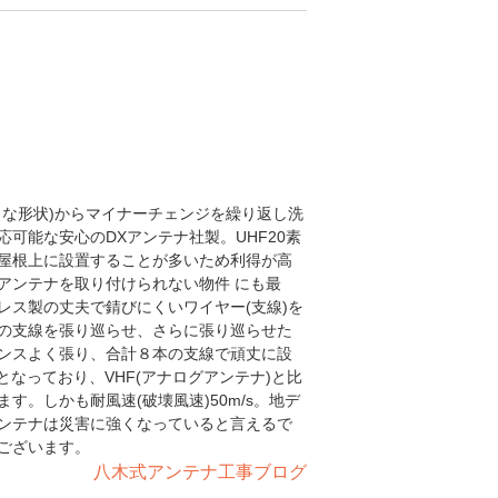
うな形状)からマイナーチェンジを繰り返し洗
可能な安心のDXアンテナ社製。UHF20素
屋根上に設置することが多いため利得が高
アンテナを取り付けられない物件 にも最
レス製の丈夫で錆びにくいワイヤー(支線)を
の支線を張り巡らせ、さらに張り巡らせた
ンスよく張り、合計８本の支線で頑丈に設
4cmとなっており、VHF(アナログアンテナ)と比
。しかも耐風速(破壊風速)50m/s。地デ
ンテナは災害に強くなっていると言えるで
ございます。
八木式アンテナ工事ブログ