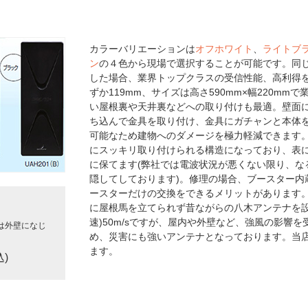
カラーバリエーションは
オフホワイト
、
ライトブ
ン
の４色から現場で選択することが可能です。同じ
した場合、業界トップクラスの受信性能、高利得を
ずか119mm、サイズは高さ590mm×幅220m
い屋根裏や天井裏などへの取り付けも最適。壁面
ち込んで金具を取り付け、金具にガチャンと本体
可能なため建物へのダメージを極力軽減できます。
にスッキリ取り付けられる構造になっており、表
に保てます(弊社では電波状況が悪くない限り、な
隠してしております)。修理の場合、ブースター内
ースターだけの交換をできるメリットがあります
に屋根馬を立てられず昔ながらの八木アンテナを設
速)50m/sですが、屋内や外壁など、強風の影響
は外壁になじ
め、災害にも強いアンテナとなっております。当
ます。
込)