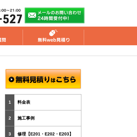
料金表
施工事例
修理【E201・E202・E203】