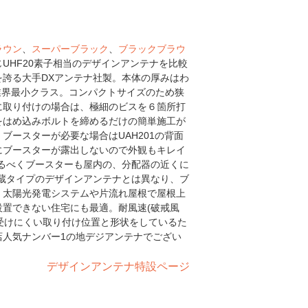
ラウン
、
スーパーブラック
、
ブラックブラウ
UHF20素子相当のデザインアンテナを比較
誇る大手DXアンテナ社製。本体の厚みはわ
mで業界最小クラス。コンパクトサイズのため狭
に取り付けの場合は、極細のビスを６箇所打
をはめ込みボルトを締めるだけの簡単施工が
ブースターが必要な場合はUAH201の背面
にブースターが露出しないので外観もキレイ
るべくブースターも屋内の、分配器の近くに
蔵タイプのデザインアンテナとは異なり、ブ
。太陽光発電システムや片流れ屋根で屋根上
置できない住宅にも最適。耐風速(破戒風
を受けにくい取り付け位置と形状をしているた
店人気ナンバー1の地デジアンテナでござい
デザインアンテナ特設ページ