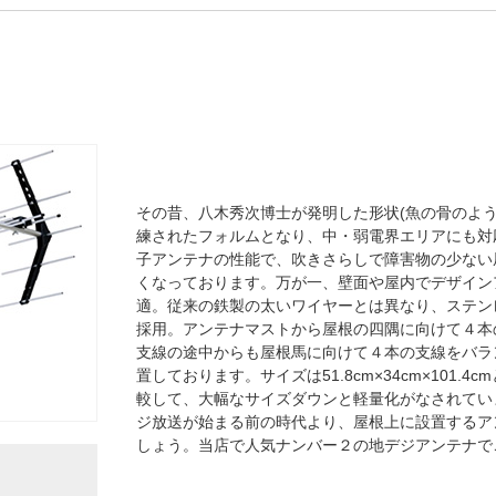
その昔、八木秀次博士が発明した形状(魚の骨のよ
練されたフォルムとなり、中・弱電界エリアにも対応
子アンテナの性能で、吹きさらしで障害物の少ない
くなっております。万が一、壁面や屋内でデザイン
適。従来の鉄製の太いワイヤーとは異なり、ステン
採用。アンテナマストから屋根の四隅に向けて４本
支線の途中からも屋根馬に向けて４本の支線をバラ
置しております。サイズは51.8cm×34cm×101.
較して、大幅なサイズダウンと軽量化がなされています
ジ放送が始まる前の時代より、屋根上に設置するア
しょう。当店で人気ナンバー２の地デジアンテナで