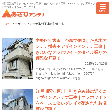
中野区江古田｜テレビアンテナ工事・地デジアンテナ工事・BS/CSアンテナ工事・アンテナ修理
のプロ集団【あさひアンテナ】
MENU
HOME
>
デザインアンテナ取付工事の記事一覧
中野区江古田｜台風で倒壊した八木ア
ンテナ撤去＋デザインアンテナ工事｜
きれいなオフホワイトのタイル張りの
優雅な戸建て
2025年11月20日
中野区江古田の戸建てにテレビアンテナ工事にお伺い
しました。 [caption id="attachment_99076"
align="alignnone" width="500"] き…
江戸川区江戸川｜引き込み線の近くに
デザインアンテナ工事｜オフホワイト
をベースに淡いグレイが配されたお洒
落な戸建て