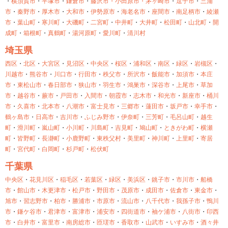
・
横須賀市
・
平塚市
・
鎌倉市
・
藤沢市・
小田原市・
茅ヶ崎市
・
逗子市
・
三浦
市
・
秦野市
・
厚木市
・
大和市
・
伊勢原市
・
海老名市
・
座間市
・
南足柄市
・
綾瀬
市
・
葉山町
・
寒川町
・
大磯町
・
二宮町
・
中井町
・
大井町
・
松田町
・
山北町
・
開
成町
・
箱根町
・
真鶴町
・
湯河原町
・
愛川町
・
清川村
埼玉県
西区
・
北区
・
大宮区
・
見沼区
・
中央区
・
桜区
・
浦和区
・
南区
・
緑区
・
岩槻区
・
川越市
・
熊谷市
・
川口市
・
行田市
・
秩父市
・
所沢市
・
飯能市
・
加須市
・
本庄
市
・
東松山市
・
春日部市
・
狭山市
・
羽生市
・
鴻巣市
・
深谷市
・
上尾市
・
草加
市
・
越谷市
・
蕨市
・
戸田市
・
入間市
・
朝霞市
・
志木市
・
和光市
・
新座市
・
桶川
市
・
久喜市
・
北本市
・
八潮市
・
富士見市
・
三郷市
・
蓮田市
・
坂戸市
・
幸手市
・
鶴ヶ島市
・
日高市
・
吉川市
・
ふじみ野市
・
伊奈町
・
三芳町
・
毛呂山町
・
越生
町
・
滑川町
・
嵐山町
・
小川町
・
川島町
・
吉見町
・
鳩山町
・
ときがわ町
・
横瀬
町
・
皆野町
・
長瀞町
・
小鹿野町
・
東秩父村
・
美里町
・
神川町
・
上里町
・
寄居
町
・
宮代町
・
白岡町
・
杉戸町
・
松伏町
千葉県
中央区
・
花見川区
・
稲毛区
・
若葉区
・
緑区
・
美浜区
・
銚子市
・
市川市
・
船橋
市
・
館山市
・
木更津市
・
松戸市
・
野田市
・
茂原市
・
成田市
・
佐倉市
・
東金市
・
旭市
・
習志野市
・
柏市
・
勝浦市
・
市原市
・
流山市
・
八千代市
・
我孫子市
・
鴨川
市
・
鎌ケ谷市
・
君津市
・
富津市
・
浦安市
・
四街道市
・
袖ケ浦市
・
八街市
・
印西
市
・
白井市
・
富里市
・
南房総市
・
匝瑳市
・
香取市
・
山武市
・
いすみ市
・
酒々井