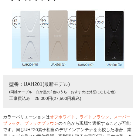
型番：UAH201(最新モデル)
(同軸ケーブル：白か黒の2色のうち、おすすめは外壁になじむ色)
工事費込み 25,000円(27,500円税込)
カラーバリエーションは
オフホワイト
、
ライトブラウン
、
スーパー
ブラック
、
ブラックブラウン
の４色から現場で選択することが可能
です。同じUHF20素子相当のデザインアンテナを比較した場合、業