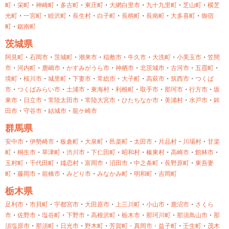
町
・
栄町
・
神崎町
・
多古町
・
東庄町
・
大網白里市
・
九十九里町
・
芝山町
・
横芝
光町
・
一宮町
・
睦沢町
・
長生村
・
白子町
・
長柄町
・
長南町
・
大多喜町
・
御宿
町
・
鋸南町
茨城県
阿見町
・
石岡市
・
茨城町
・
潮来市
・
稲敷市
・
牛久市
・
大洗町
・
小美玉市
・
笠間
市
・
河内町
・
鹿嶋市
・
かすみがうら市
・
神栖市
・
北茨城市
・
古河市
・
五霞町
・
境町
・
桜川市
・
城里町
・
下妻市
・
常総市
・
大子町
・
高萩市
・
筑西市
・
つくば
市
・
つくばみらい市
・
土浦市
・
東海村
・
利根町
・
取手市
・
那珂市
・
行方市
・
坂
東市
・
日立市
・
常陸太田市
・
常陸大宮市
・
ひたちなか市
・
美浦村
・
水戸市
・
鉾
田市
・
守谷市
・
結城市
・
龍ケ崎市
群馬県
安中市
・
伊勢崎市
・
板倉町
・
大泉町
・
邑楽町
・
太田市
・
片品村
・
川場村
・
甘楽
町
・
桐生市
・
草津町
・
渋川市
・
下仁田町
・
昭和村
・
榛東村
・
高崎市
・
館林市
・
玉村町
・
千代田町
・
嬬恋村
・
富岡市
・
沼田市
・
中之条町
・
長野原町
・
東吾妻
町
・
藤岡市
・
前橋市
・
みどり市
・
みなかみ町
・
明和町
・
吉岡町
栃木県
足利市
・
市貝町
・
宇都宮市
・
大田原市
・
上三川町
・
小山市
・
鹿沼市
・
さくら
市
・
佐野市
・
塩谷町
・
下野市
・
高根沢町
・
栃木市
・
那珂川町
・
那須鳥山市
・
那
須塩原市
・
那須町
・
日光市
・
野木町
・
芳賀町・
真岡市・
益子町
・
壬生町
・
茂木