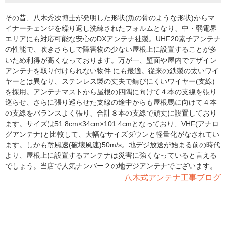
その昔、八木秀次博士が発明した形状(魚の骨のような形状)からマ
イナーチェンジを繰り返し洗練されたフォルムとなり、中・弱電界
エリアにも対応可能な安心のDXアンテナ社製。UHF20素子アンテナ
の性能で、吹きさらしで障害物の少ない屋根上に設置することが多
いため利得が高くなっております。万が一、壁面や屋内でデザイン
アンテナを取り付けられない物件 にも最適。従来の鉄製の太いワイ
ヤーとは異なり、ステンレス製の丈夫で錆びにくいワイヤー(支線)
を採用。アンテナマストから屋根の四隅に向けて４本の支線を張り
巡らせ、さらに張り巡らせた支線の途中からも屋根馬に向けて４本
の支線をバランスよく張り、合計８本の支線で頑丈に設置しており
ます。サイズは51.8cm×34cm×101.4cmとなっており、VHF(アナロ
グアンテナ)と比較して、大幅なサイズダウンと軽量化がなされてい
ます。しかも耐風速(破壊風速)50m/s。地デジ放送が始まる前の時代
より、屋根上に設置するアンテナは災害に強くなっていると言える
でしょう。当店で人気ナンバー２の地デジアンテナでございます。
八木式アンテナ工事ブログ