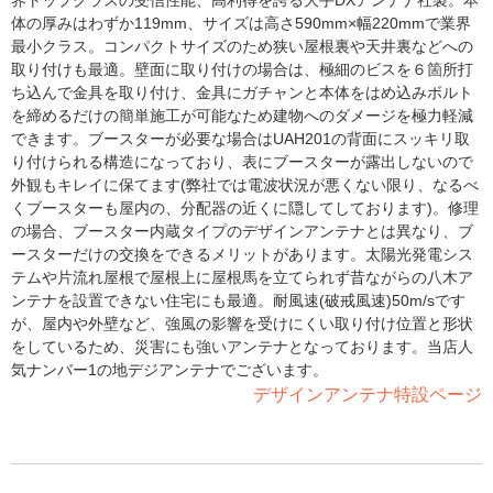
界トップクラスの受信性能、高利得を誇る大手DXアンテナ社製。本
体の厚みはわずか119mm、サイズは高さ590mm×幅220mmで業界
最小クラス。コンパクトサイズのため狭い屋根裏や天井裏などへの
取り付けも最適。壁面に取り付けの場合は、極細のビスを６箇所打
ち込んで金具を取り付け、金具にガチャンと本体をはめ込みボルト
を締めるだけの簡単施工が可能なため建物へのダメージを極力軽減
できます。ブースターが必要な場合はUAH201の背面にスッキリ取
り付けられる構造になっており、表にブースターが露出しないので
外観もキレイに保てます(弊社では電波状況が悪くない限り、なるべ
くブースターも屋内の、分配器の近くに隠してしております)。修理
の場合、ブースター内蔵タイプのデザインアンテナとは異なり、ブ
ースターだけの交換をできるメリットがあります。太陽光発電シス
テムや片流れ屋根で屋根上に屋根馬を立てられず昔ながらの八木ア
ンテナを設置できない住宅にも最適。耐風速(破戒風速)50m/sです
が、屋内や外壁など、強風の影響を受けにくい取り付け位置と形状
をしているため、災害にも強いアンテナとなっております。当店人
気ナンバー1の地デジアンテナでございます。
デザインアンテナ特設ページ