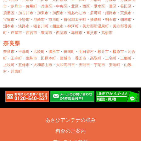
市
・
伊丹市
・
佐用町
・
兵庫区
・
中央区
・
北区
・
西区
・
垂水区
・
灘区
・
長田区
・
須磨区
・
加古川市
・
加東市
・
加西市
・
南あわじ市
・
多可町
・
姫路市
・
宍粟市
・
宝塚市
・
小野市・
尼崎市・
市川町
・
揖保郡太子町
・
播磨町
・
明石市
・
朝来市
・
洲本市
・
淡路市
・
猪名川町
・
相生市
・
神河町
・
美方郡新温泉町
・
美方郡香美
町
・
芦屋市
・
西宮市
・
豊岡市
・
西脇市
・
赤穂市
・
養父市
・
高砂市
奈良県
奈良市
・
平群町
・
広陵町
・
御所市
・
斑鳩町
・
明日香村
・
桜井市
・
橿原市
・
河合
町
・
王寺町
・
生駒市
・
田原本町
・
葛城市
・
香芝市
・
高取町
・
三宅町
・
三郷町
・
上牧町
・
五條市
・
大和郡山市
・
大和高田市
・
天理市
・
宇陀市
・
安堵町
・
山添
村
・
川西町
あさひアンテナの強み
料金のご案内