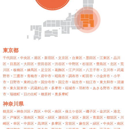
東京都
千代田区
・
中央区
・
港区
・
新宿区
・
文京区
・
台東区
・
墨田区
・
江東区
・
品川
区
・
目黒区
・
大田区
・
世田谷区
・
渋谷区
・
中野区
・
杉並区
・
豊島区
・
北区
・
荒
川区
・
板橋区
・
練馬区
・
足立区
・
葛飾区
・
江戸川区
・
八王子市
・
立川市
・
武蔵
野市
・
三鷹市
・
青梅市
・
府中市
・
昭島市
・
調布市
・
町田市
・
小金井市
・
小平
市
・
日野市
・
東村山市
・
国分寺市
・
国立市
・
福生市
・
狛江市
・
東大和市
・
清瀬
市
・
東久留米市
・
武蔵村山市
・
多摩市
・
稲城市
・
羽村市
・
あきる野市
・
西東京
市
・
瑞穂町
・
日の出町
・
檜原村
・
奥多摩町
神奈川県
鶴見区
・
神奈川区
・
西区
・
中区
・
南区
・
保土ケ谷区
・
磯子区
・
金沢区
・
港北
区
・
戸塚区
・
港南区
・
旭区
・
緑区
・
瀬谷区
・
栄区
・
泉区
・
青葉区
・
都筑区
・
川
崎区
・
幸区
・
中原区
・
高津区
・
多摩区
・
宮前区
・
麻生区
・
緑区
・
中央区
・
南区