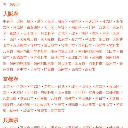
町
・
矢板市
大阪府
中央区
・
北区
・
旭区
・
港区
・
西区
・
城東区
・
鶴見区
・
住之江区
・
住吉区
・
東住
吉区
・
東成区
・
東淀川区
・
大正区
・
平野区
・
福島区
・
生野区
・
西成区
・
西淀川
区
・
都島区
・
天王寺区
・
阿倍野区
・
此花区
・
北区
・
南区
・
堺区
・
東区
・
美原
区
・
西区
・
大阪狭山市
・
東大阪市
・
松原市
・
枚方市
・
柏原市
・
池田市
・
大阪狭
山市
・
東大阪市
・
守谷市
・
富田林市
・
寝屋川市
・
岸和田市
・
摂津市
・
交野市
・
八尾市
・
南河内郡千早赤阪村
・
南河内郡太子町
・
南河内郡河南町
・
吹田市
・
和
泉市
・
四條畷市
・
河内長野市
・
泉佐野市
・
泉北郡忠岡町
・
泉南市
・
泉南郡岬
町
・
泉南郡熊取町
・
泉南郡田尻町
・
泉大津市
・
箕面市
・
羽曳野市
・
茨木市
・
藤
井寺市
・
豊中市
・
貝塚市
・
門真市
・
阪南市
・
高槻市
・
高石市
京都府
上京区
・
下京区
・
中京区
・
右京区
・
伏見区
・
北区
・
山科区
・
左京区
・
東山区
・
南区
・
西京区
・
宇治市
・
与謝野町
・
上三川町
・
井手町
・
京丹後市
・
京丹波町
・
久御山町
・
京田辺市
・
伊根町
・
八幡市
・
南丹市
・
南山城村
・
向日市
・
和束町
・
城陽市
・
大山崎町
・
宇治田原町
・
宮津市
・
城陽市
・
木津川市
・
福知山市
・
笠置
町
・
精華町
・
綾部市
・
舞鶴市
・
長岡京市
兵庫県
たつの市
・
三木市
・
三田市
・
大田原市
・
上三川町
・
上郡町
・
丹波市
・
丹波篠山