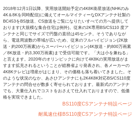
2018年12月1日以降、実用放送開始予定の4K8K衛星放送(NHKのみ
4K＆8Kを同時配信)に備えてオールマイティーなDXアンテナ社製の
BC453をBS放送、CS放送をご覧になりたいすべての方へ提供して
おります(大規模な集合住宅は例外)。従来の2K専用BS/CS110 度ア
ンテナと同じでサイズで円盤の直径は45センチ。そうでありなが
ら、電送周波数の帯域が広いため、従来のフルハイビジョン(2K放
送・約200万画素)からスーパーハイビジョン(4K放送・約800万画素
／8K放送・約3,300万画素)まで受信可能です。「大は小を兼ねる」
と言えます。2020年のオリンピックに向けて4K8Kの実用放送がま
すます拡充されるということが総務省より発表され、各メーカーの
4K8Kテレビは増産がはじまり、その価格も落ち着いてきました。そ
のような状況のなか、あさひアンテナにも2K4K8K対応BS/CS110度
アンテナの問合せが数多く寄せられております。最新式のアンテナ
でも、大量仕入れでコストをおさえて仕入れておりますので、低価
格を実現できました。
BS110度CSアンテナ特設ページ
耐風速仕様BS110度CSアンテナ特設ページ